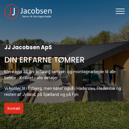
Gå
til
hovedindhold
JJ Jacobsen ApS
DIN ERFARNE TØMRER
Mere end 35 års erfaring tømrer- og montagearbejde til alle
behov - Kvalitet i alle detaljer
Vi holder til i Esbjerg, men kører også i Haderslev, Fredericia og
resten af Jylland, på Sjælland og på Fyn.
Kontakt