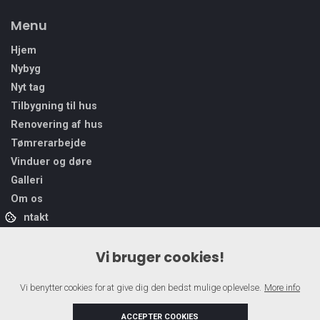
Menu
Hjem
Nybyg
Nyt tag
Tilbygning til hus
Renovering af hus
Tømrerarbejde
Vinduer og døre
Galleri
Om os
Kontakt
Vi bruger cookies!
Vi benytter cookies for at give dig den bedst mulige oplevelse.
More info
ACCEPTER COOKIES