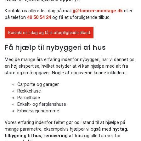
Kontakt os allerede i dag på mail
jj@tomrer-montage.dk
eller
på telefon
40 50 54 24
og få et uforpligtende tilbud.
Kontakt os i dag og få et uforpligtende tilbud
Få hjælp til nybyggeri af hus
Med de mange års erfaring indenfor nybyggeri, har vi dannet os
en høj ekspertise, hvilket betyder at vi kan hjælpe med alt fra
store og små opgaver. Nogle af opgaverne kunne inkludere:
Carporte og garager
Rækkehuse
Parcelhuse
Enkelt- og flerplanshuse
Erhvervsejendomme
Vores erfaring indenfor feltet gør os i stand til at hjælpe på
mange parametre, eksempelvis hjælper vi også med
nyt tag
,
tilbygning til hus
,
renovering af hus
og alle former for