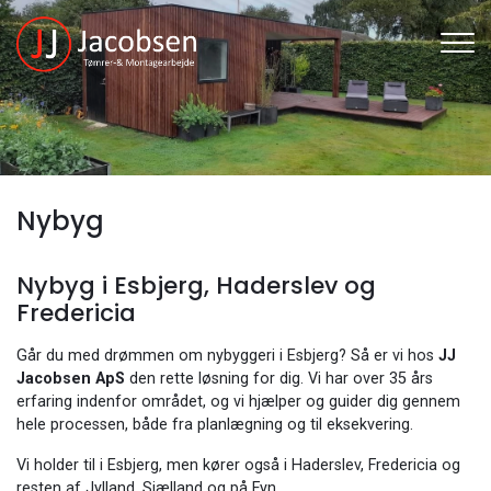
Gå
til
hovedindhold
Nybyg
Nybyg i Esbjerg, Haderslev og
Fredericia
Går du med drømmen om nybyggeri i Esbjerg? Så er vi hos
JJ
Jacobsen ApS
den rette løsning for dig. Vi har over 35 års
erfaring indenfor området, og vi hjælper og guider dig gennem
hele processen, både fra planlægning og til eksekvering.
Vi holder til i Esbjerg, men kører også i Haderslev, Fredericia og
resten af Jylland, Sjælland og på Fyn.