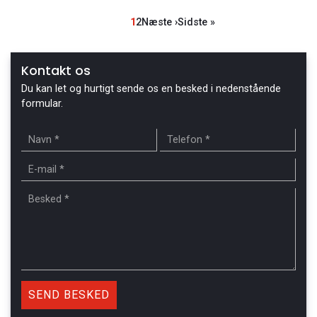
Sideinddeling
Side
1
Side
2
Næste
Næste ›
Sidste
Sidste »
side
side
Kontakt os
Du kan let og hurtigt sende os en besked i nedenstående
formular.