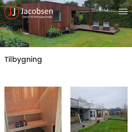
Gå
til
hovedindhold
Tilbygning