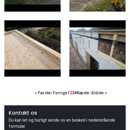
Sideinddeling
Første
« Første
Forrige
‹ Forrige
Side
1
Side
2
Side
3
Side
4
Næste
Næste ›
Sidste
Sidste »
side
side
side
side
Kontakt os
Du kan let og hurtigt sende os en besked i nedenstående
formular.