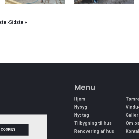
ste
te ›
Sidste
Sidste »
e
side
t
Menu
Hjem
Tømre
Nybyg
Vindu
Nyt tag
Galler
ntage.dk
Tilbygning til hus
Om o
 COOKIES
Renovering af hus
Konta