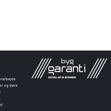
rarbejde
er og døre
i
s
kt