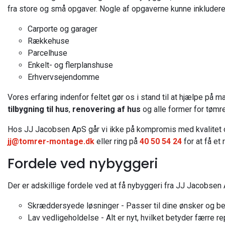
fra store og små opgaver. Nogle af opgaverne kunne inkludere
Carporte og garager
Rækkehuse
Parcelhuse
Enkelt- og flerplanshuse
Erhvervsejendomme
Vores erfaring indenfor feltet gør os i stand til at hjælpe p
tilbygning til hus
,
renovering af hus
og alle former for tømre
Hos JJ Jacobsen ApS går vi ikke på kompromis med kvalitet og
jj@tomrer-montage.dk
eller ring på
40 50 54 24
for at få et 
Fordele ved nybyggeri
Der er adskillige fordele ved at få nybyggeri fra JJ Jacobsen 
Skræddersyede løsninger - Passer til dine ønsker og b
Lav vedligeholdelse - Alt er nyt, hvilket betyder færre re