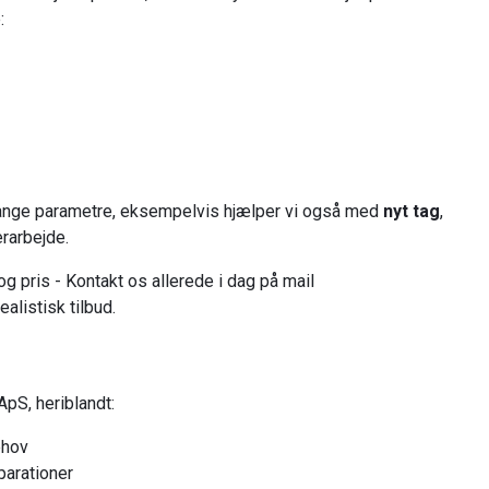
:
å mange parametre, eksempelvis hjælper vi også med
nyt tag
,
rarbejde.
 pris - Kontakt os allerede i dag på mail
realistisk tilbud.
ApS, heriblandt:
ehov
parationer