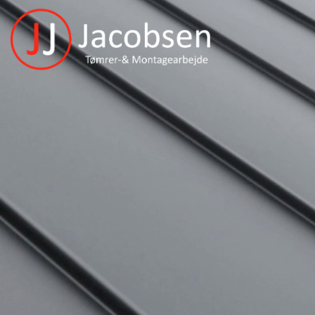
Gå
til
hovedindhold